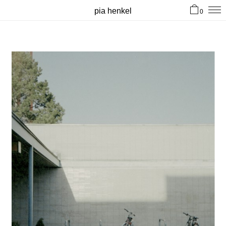
pia henkel
0
hi