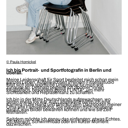
© Paula Hornickel
Ich bin Portrait- und Sportfotografin in Berlin und
überall.
Meine Leidenschaft für Sport begleitet mich schon mein
ganzes Leben. Aufgewachsen in einem Fitnessstudio
fühlt sich jede sportliche Umgebung für mich wie
zuhause an. Deshalb begleite ich Sportler*innen
fotografisch, besonders gerne FLINTA*, um mehr
Sichtbarkeit und Repräsentanz zu schaffen.
Ich bin in der Mitte Deutschlands aufgewachsen, wo
selten etwas los war. Aus Langeweile nahm ich eine
Kamera in die Hand und fand auf dem Dachboden meiner
Oma alte Familienfotos. Sie machten mich neugierig
darauf, was Bilder bewahren können und wie sie Zeit
festhalten.
Seitdem möchte ich genau das einfangen: etwas Echtes.
Ob Mensch, Schwimmbad oder ein kurzer Moment
dazwischen.