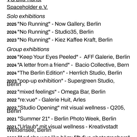
Spaceholder e.V.
Solo exhibitions
"
No Running" - Now Gallery, Berlin
2025
"
No Running" - Studio35, Berlin
2024
"
No Running" - Kiez Kaffee Kraft, Berlin
2023
Group exhibitions
"Keep Your Eyes Peeled" - AFF Galerie, Berlin
2026
"A letter from a friend
" - Bacio Collective, Bern
2024
"The Berlin Edition
" - Herrlich Studio, Berlin
2024
"pop-up exhibition
" - Supergreen Studio,
2023
Berlin
"
mixed feelings" - Omega Bar, Berlin
2022
"re:vue" - Galerie Huit, Arles
2022
"Studio Opening" mit visual wellness - Q205,
2022
Berlin
"Summer 21" - Berlin Photo Week, Berlin
2021
"Urlaub" mit visual wellness - Kreativstadt
2021
Weißensee, Berlin