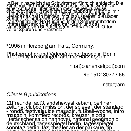
In Berlin habe ich das Schwimmen für mich entdeckt. Die
Stadt mit ihren über 60 öffentlichen Bädern wurde zu
einer Art Karte, über die ich mein neues Zuhause
erkundet habe. In meinem Lieblingsbad in Mitte fiel mir
irgendwann ein Schild auf: Fotografieren verboten.
Gerade das hat in mir den Impuls ausgelöst, die Bäder
genauer zu betrachten.
So entstand mein
Langzeitprojekt No Running. In den Schwimmbädern
interessiert mich die Stille, der Raum und das
Nachhallen von Begegnungen. Sie wurden zu Orten
voller Spuren und Präsenz.
*1995 in Herzberg am Harz, Germany.
Photographer and Videographer based in Berlin –
frequently in Göttingen and the Harz region.
hi(at)piahenkel(dot)com
+49 1512 3077 465
instagram
Clients & publications
11Freunde, act3, andshewaslikebäm, berliner
zeitung, clubcommission, der spiegel, der standard
- rondo, festivalguide magazin, fußball-woche, intro
magazin,
kommerz records,
kreuzer leipzig,
literarischer salon hannover, national geographic
deutschland, tagesspiegel berlin, tagesspiegel
sonntag berlin, taz, theater an der parkaue, tip