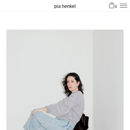
pia henkel
0
hi